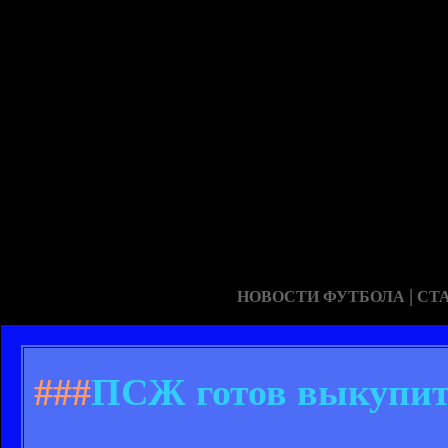
|
НОВОСТИ ФУТБОЛА
СТ
###
ПСЖ готов выкупить