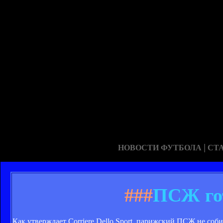
|
НОВОСТИ ФУТБОЛА
СТ
###
ПСЖ гот
Как утверждает Corriere Dello Sport, парижский ПСЖ не соб