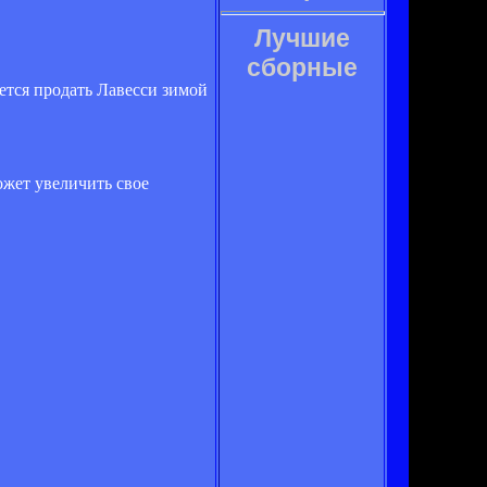
Лучшие
сборные
ется продать Лавесси зимой
ожет увеличить свое