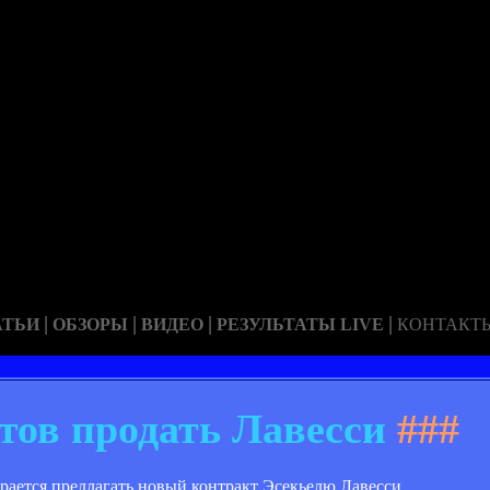
|
|
|
|
АТЬИ
ОБЗОРЫ
ВИДЕО
РЕЗУЛЬТАТЫ LIVE
КОНТАКТ
ов продать Лавесси
###
ирается предлагать новый контракт Эсекьелю Лавесси.