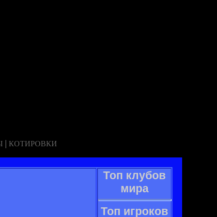
|
Ы
КОТИРОВКИ
Топ клубов
мира
Топ игроков