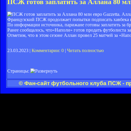
ПСЖ готов заплатить за Аллана 80 мл
Gazzetta. Алл
Французский ПСЖ продолжает попытки подписать хавбека и
По информации источника, парижане готовы заплатить за бр
Ранее сообщалось, что«Наполи» готов продать футболиста за
Отметим, что в этом сезоне Аллан провел 25 матчей за «На
23.03.2023 |
Комментарии: 0
|
Читать полностью
Страницы:
© Фан-сайт футбольного клуба ПСЖ - п